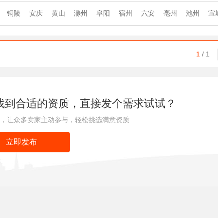
铜陵
安庆
黄山
滁州
阜阳
宿州
六安
亳州
池州
宣
1
/ 1
找到合适的资质，直接发个需求试试？
，让众多卖家主动参与，轻松挑选满意资质
立即发布