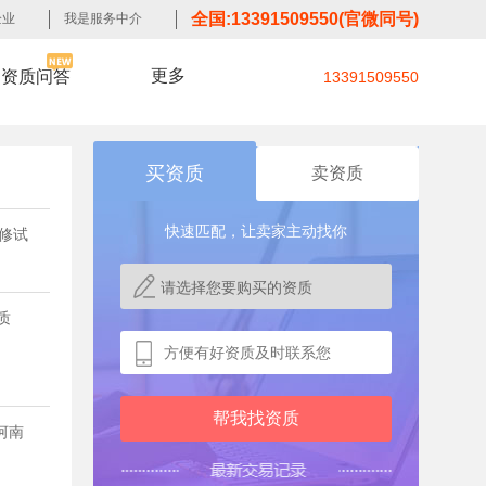
全国:13391509550(官微同号)
企业
我是服务中介
更多
资质问答
13391509550
买资质
卖资质
快速匹配，让卖家主动找你
修试
质
河南
177****4409
施工总承包