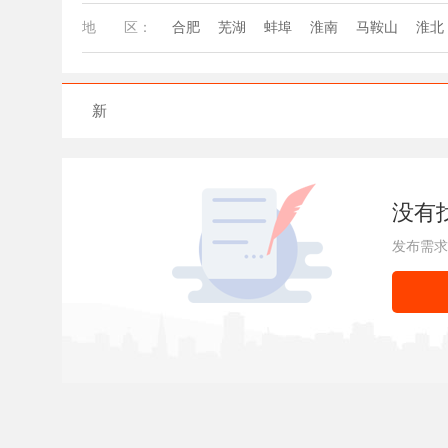
地
区地
区：
合肥
芜湖
蚌埠
淮南
马鞍山
淮北
新
没有
发布需求