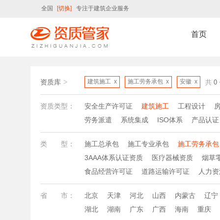
全国
[切换]
专注于建筑企业服务
首页
资质库
>
建筑施工
x
施工劳务承包
x
安徽
x
共
0
资质类型：
安全生产许可证
建筑施工
工程设计
劳务派遣
系统集成
ISO体系
产品认证
类
型类
型：
施工总承包
施工专业承包
施工劳务承包
3AAA体系认证资质
医疗器械资质
烟草
食品经营许可证
道路运输许可证
人力资
省
市省
市：
北京
天津
河北
山西
内蒙古
辽宁
湖北
湖南
广东
广西
海南
重庆