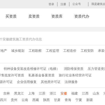
公众号
我是建筑
登录
注册
买资质
卖资质
资质库
资质代办
安徽建筑施工资质代办信息
个
房地产
城乡规划
工程勘察
工程监理
工程造价
工程安防
承装
特种设备安装改造维修许可证（电梯）
消防维保资质
压力管道资
零售批发许可资质
私募基金备案资质
旅行社业务经营许可证
源许可证
企业信用修复
其他类许可证
法律服务
吉林
黑龙江
上海
江苏
浙江
安徽
福建
江西
山东
四川
贵州
云南
西藏
陕西
甘肃
青海
宁夏
新疆