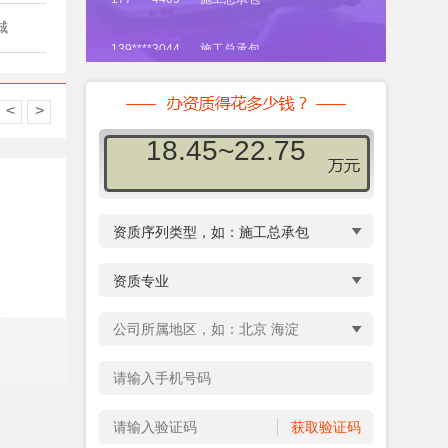
城
139****3044
施工总承包
10.70~14.20
138****1566
施工专业承包
<
>
18.45~22.75
188****7890
安全生产许可证
24.00~29.30
187****0957
施工劳务承包
12.35~16.25
22.45~26.95
19.70~24.40
18.45~22.75
12.35~16.25