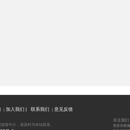
们
加入我们 |
联系我们
意见反馈
|
|
关注我们
现假冒中介，请及时与本站联系。
资质管家微