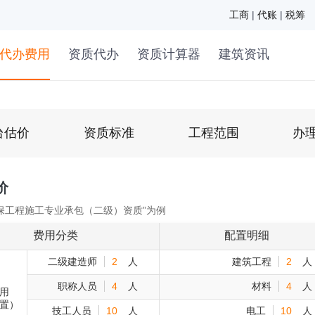
工商
|
代账
|
税筹
代办费用
资质代办
资质计算器
建筑资讯
台估价
资质标准
工程范围
办
价
保工程施工专业承包（二级）资质”为例
费用分类
配置明细
二级建造师
2
人
建筑工程
2
人
职称人员
4
人
材料
4
人
用
置）
技工人员
10
人
电工
10
人