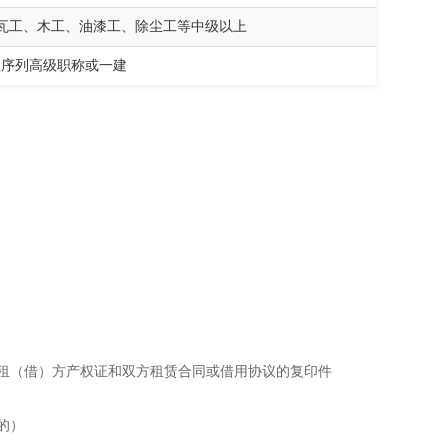
、瓦工、木工、油漆工、除尘工等中级以上
程序列高级职称或一建
。
租（借）方产权证和双方租赁合同或借用协议的复印件
的）