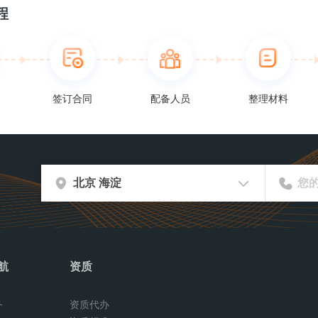
程
签订合同
配备人员
整理材料
证
航
资质
务
资质代办