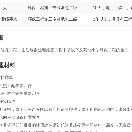
工人
环保工程施工专业承包二级
10人，电工、焊工
及业绩要求
环保工程施工专业承包二级
8年以上，且具有工
围
染修复工程、生活垃圾处理处置工程中型以下及其他小型环保工程的施工
理材料
材料详单：
执照》副本复印件
织机构代码副本复印件
程复印件
场所证明，属于自有产权的出具产权证复印件；属于租用或借用的，出具出
求的主要设备购置发票
级注册管理部门批准的注册建造师初始注册或变更注册材料（新企业无资质