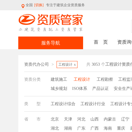
全国
[切换]
专注于建筑企业资质服务
首 页
资质询
服务导航
资质代办公司
>
共
3053
个
工程设计资质
工程设计
x
资质分类
建筑施工
工程设计
工程勘察
工程监
城乡规划
ISO体系
产品认证
安全生产
类 型
工程设计综合
工程设计行业
工程设计专
省 市
北京
天津
河北
山西
内蒙古
辽宁
湖北
湖南
广东
广西
海南
重庆