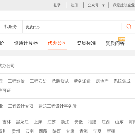
登录
注册
公众号
我是建筑企业
找服务
资质代办
价
资质计算器
代办公司
资质标准
资质问答
代办公司
理
工程造价
工程安防
承装修试
劳务派遣
房地产
系统集成
许可证
业
工程设计专项
建筑工程设计事务所
吉林
黑龙江
上海
江苏
浙江
安徽
福建
江西
山东
河
四川
贵州
云南
西藏
陕西
甘肃
青海
宁夏
新疆