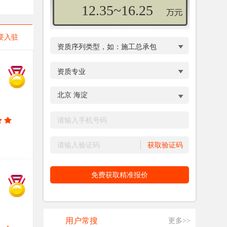
10.70~14.20
要入驻
用户常搜
更多>>