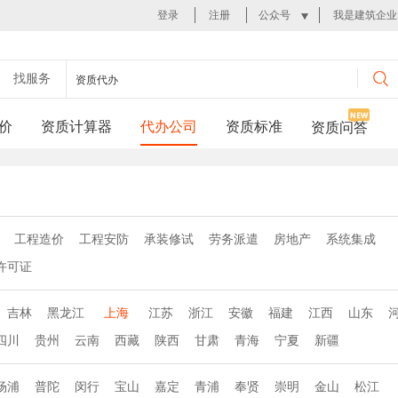
登录
注册
公众号
我是建筑企业
找服务
资质代办
价
资质计算器
代办公司
资质标准
资质问答
工程造价
工程安防
承装修试
劳务派遣
房地产
系统集成
许可证
吉林
黑龙江
上海
江苏
浙江
安徽
福建
江西
山东
四川
贵州
云南
西藏
陕西
甘肃
青海
宁夏
新疆
杨浦
普陀
闵行
宝山
嘉定
青浦
奉贤
崇明
金山
松江