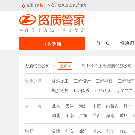
全国
[切换]
专注于建筑企业资质服务
首 页
资质询
服务导航
资质代办公司
>
共
183
个
上海资质代办公司
上海
x
资质分类
建筑施工
工程设计
工程勘察
工程监理
城乡规划
ISO体系
产品认证
安全生产
省 市
北京
天津
河北
山西
内蒙古
辽宁
湖北
湖南
广东
广西
海南
重庆
地 区
黄浦
静安
徐汇
浦东
长宁
虹口